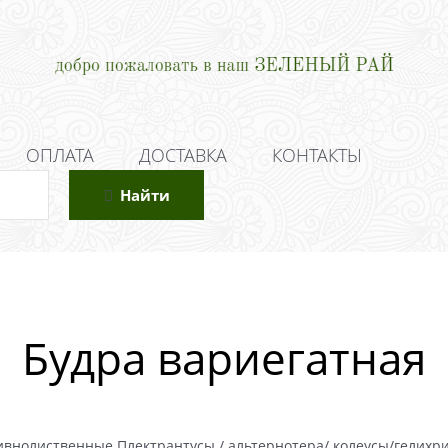
ОПЛАТА
ДОСТАВКА
КОНТАКТЫ
Найти
Будра вариегатная
ивнолиственные Плектрантусы / альтернотера/ колеусы/гелихр