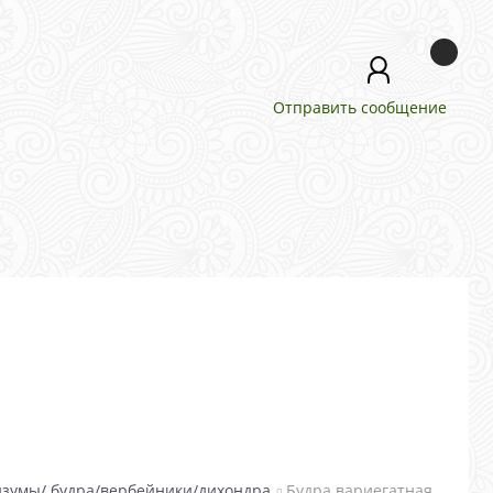
Отправить сообщение
изумы/ будра/вербейники/дихондра
Будра вариегатная