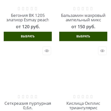
Бегония BK 1205
Бальзамин махровый
элатиор Esmay peach
ампельный микс
от
120
 руб.
от
150
 руб.
ВЫБРАТЬ
ВЫБРАТЬ
Сеткреазия пурпурная
Кислица Окплис
0,6л.
триангулярис