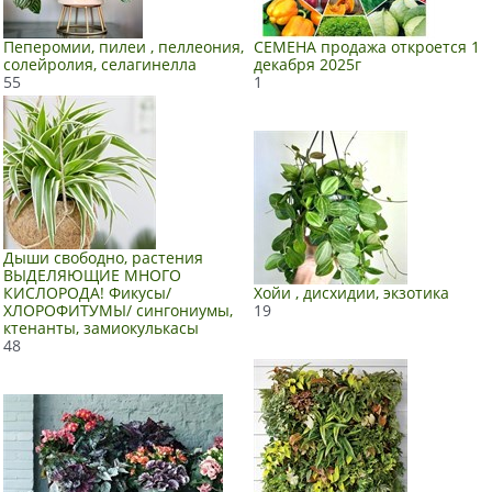
Пеперомии, пилеи , пеллеония,
СЕМЕНА продажа откроется 1
солейролия, селагинелла
декабря 2025г
55
1
Дыши свободно, растения
ВЫДЕЛЯЮЩИЕ МНОГО
КИСЛОРОДА! Фикусы/
Хойи , дисхидии, экзотика
ХЛОРОФИТУМЫ/ сингониумы,
19
ктенанты, замиокулькасы
48