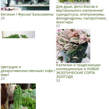
Для души, фито-боксов и
вертикального озеленения/
Бегонии / Фуксии/ Бальзамины
сциндапсусы, эпипремнумы,
29
филодендроны, папоротники,
монстеры
57
Каллизии и традесканции
Цветущие и
коллекционные и НОВЫЕ
декаротивнолиственные/ кофе /
ЭКЗОТИЧЕСКИЕ СОРТА
мирт
2025ГОДА
23
53