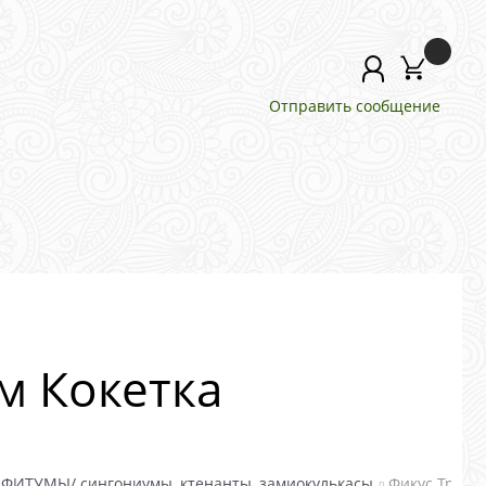
Отправить сообщение
м Кокетка
ИТУМЫ/ сингониумы, ктенанты, замиокулькасы
Фикус Триан