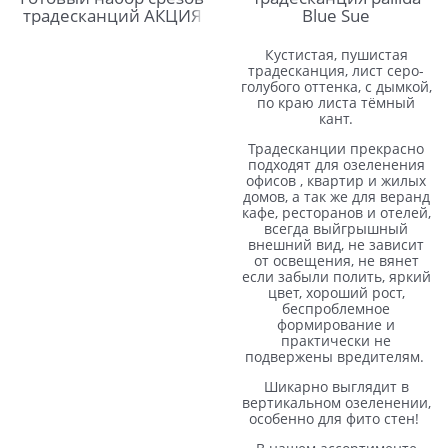
традесканций АКЦИЯ
Blue Sue
Кустистая, пушистая
традесканция, лист серо-
голубого оттенка, с дымкой,
по краю листа тёмный
кант.
Традесканции прекрасно
подходят для озеленения
офисов , квартир и жилых
домов, а так же для веранд
кафе, ресторанов и отелей,
всегда выйгрышный
внешний вид, не зависит
от освещения, не вянет
если забыли полить, яркий
цвет, хороший рост,
беспроблемное
формирование и
практически не
подвержены вредителям.
Шикарно выглядит в
вертикальном озеленении,
особенно для фито стен!